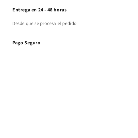
Entrega en 24 - 48 horas
Desde que se procesa el pedido
Pago Seguro
Sobre todos los metodos de pago
Atención personalizada
En el chat de la web, llamada o por Whatsapp
Contacto
Consulta tus dudas +34 605 70 02 20