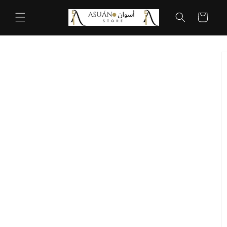
Ir
directamente
Carrito
al contenido
Ir
directamente
a la
información
del producto