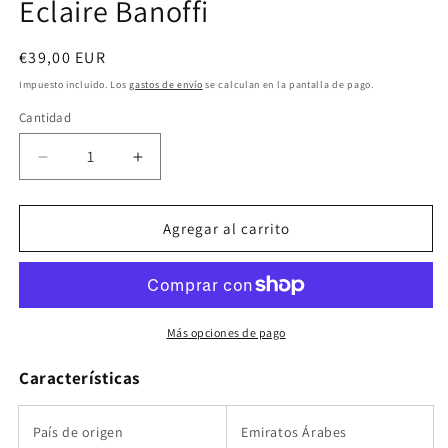
Eclaire Banoffi
v
m
Precio
€39,00 EUR
habitual
Impuesto incluido. Los
gastos de envío
se calculan en la pantalla de pago.
Cantidad
Reducir
Aumentar
cantidad
cantidad
para
para
Eclaire
Eclaire
Agregar al carrito
Banoffi
Banoffi
Más opciones de pago
Características
País de origen
Emiratos Árabes